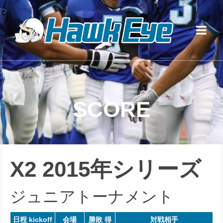
SCORE
X2 2015年シリーズ
ジュニアトーナメント
日程 kickoff
会場
勝敗 得
対戦相手