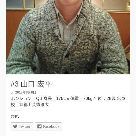
#3 山口 宏平
on
2015年6月8日
ポジション：QB 身長：175cm 体重：70kg 年齢：28歳 出身
校：京都工芸繊維大
共有:
Twitter
Facebook