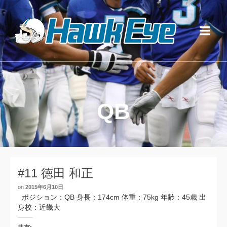
QB
#11 徳田 和正
on
2015年6月10日
ポジション：QB 身長：174cm 体重：75kg 年齢：45歳 出
身校：近畿大