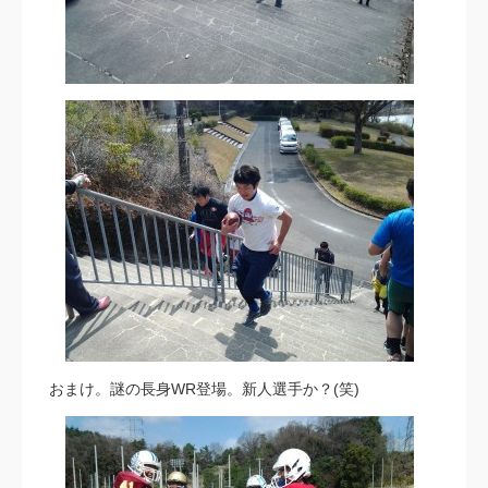
おまけ。謎の長身WR登場。新人選手か？(笑)