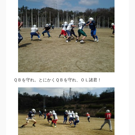
ＱＢを守れ。とにかくＱＢを守れ、ＯＬ諸君！